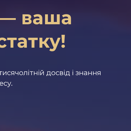
 — ваша
статку!
исячолітній досвід і знання
есу.