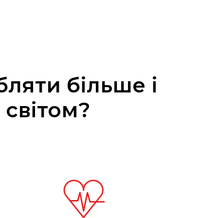
бляти більше і
 світом?