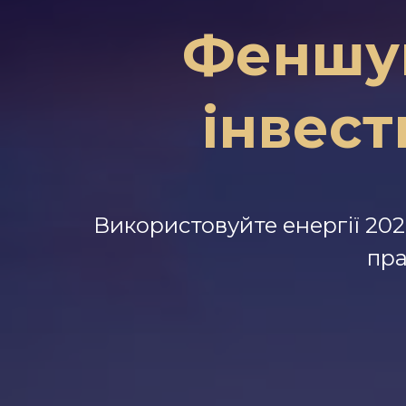
Феншуй
інвест
Використовуйте енергії 202
пра