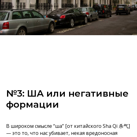
№3: ША или негативные
формации
В широком смысле “ша” [от китайского Sha Qi 杀气]
— это то, что нас убивает, некая вредоносная